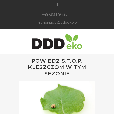
+48 693 179 736
|
m.chojnacki@dddeko.pl
POWIEDZ S.T.O.P.
KLESZCZOM W TYM
SEZONIE