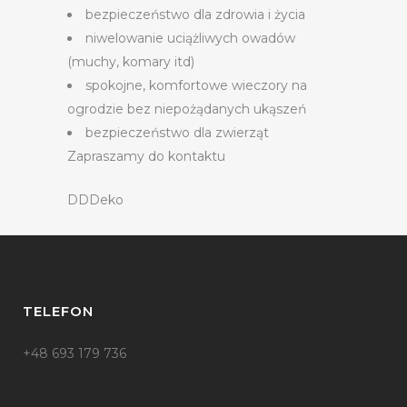
bezpieczeństwo dla zdrowia i życia
niwelowanie uciążliwych owadów
(muchy, komary itd)
spokojne, komfortowe wieczory na
ogrodzie bez niepożądanych ukąszeń
bezpieczeństwo dla zwierząt
Zapraszamy do kontaktu
DDDeko
TELEFON
+48 693 179 736